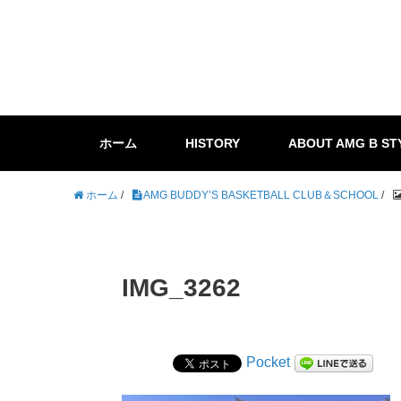
ホーム
HISTORY
ABOUT AMG B ST
ホーム
/
AMG BUDDY’S BASKETBALL CLUB＆SCHOOL
/
IMG_3262
Pocket