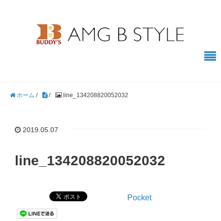
ホーム
/
/
line_134208820052032
2019.05.07
line_134208820052032
Pocket